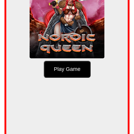
Play Game