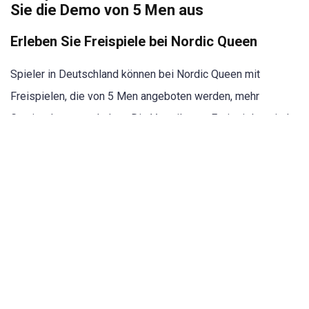
Sie die Demo von 5 Men aus
Erleben Sie Freispiele bei Nordic Queen
Spieler in Deutschland können bei Nordic Queen mit
Freispielen, die von 5 Men angeboten werden, mehr
Gewinnchancen erhalten. Die Vorteile von Freispielen sind
wie folgt:
Mehr Spielzeit:
Mit Freispielen können Sie länger
spielen und Ihre Gewinnchancen erhöhen.
Zusätzliche Gewinnchancen:
Mit Freispielen
können Sie zusätzliche Gewinne und große Preise
gewinnen.
Entdecken Sie Bonusspielfunktionen:
Mit
Freispielen können Sie verschiedene