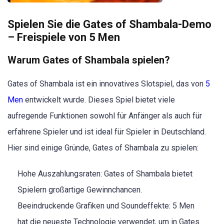
Spielen Sie die Gates of Shambala-Demo
– Freispiele von 5 Men
Warum Gates of Shambala spielen?
Gates of Shambala ist ein innovatives Slotspiel, das von
5
Men
entwickelt wurde. Dieses Spiel bietet viele
aufregende Funktionen sowohl für Anfänger als auch für
erfahrene Spieler und ist ideal für Spieler in Deutschland.
Hier sind einige Gründe, Gates of Shambala zu spielen:
Hohe Auszahlungsraten: Gates of Shambala bietet
Spielern großartige Gewinnchancen.
Beeindruckende Grafiken und Soundeffekte: 5 Men
hat die neueste Technologie verwendet, um in Gates