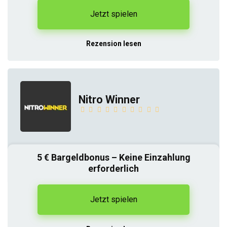
Jetzt spielen
Rezension lesen
Nitro Winner
5 € Bargeldbonus – Keine Einzahlung
erforderlich
Jetzt spielen