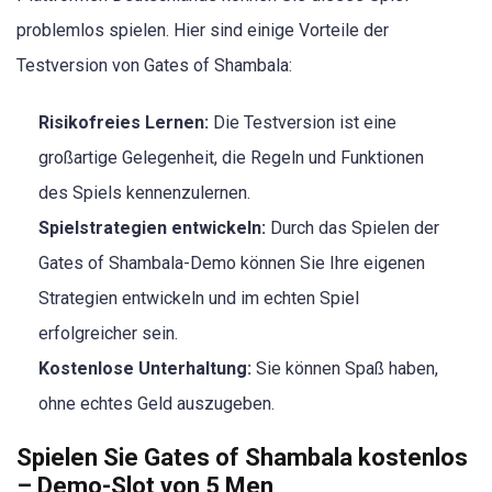
problemlos spielen. Hier sind einige Vorteile der
Testversion von Gates of Shambala:
Risikofreies Lernen:
Die Testversion ist eine
großartige Gelegenheit, die Regeln und Funktionen
des Spiels kennenzulernen.
Spielstrategien entwickeln:
Durch das Spielen der
Gates of Shambala-Demo können Sie Ihre eigenen
Strategien entwickeln und im echten Spiel
erfolgreicher sein.
Kostenlose Unterhaltung:
Sie können Spaß haben,
ohne echtes Geld auszugeben.
Spielen Sie Gates of Shambala kostenlos
– Demo-Slot von 5 Men