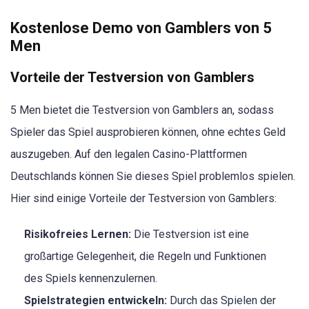
Kostenlose Demo von Gamblers von 5
Men
Vorteile der Testversion von Gamblers
5 Men bietet die Testversion von Gamblers an, sodass
Spieler das Spiel ausprobieren können, ohne echtes Geld
auszugeben. Auf den legalen Casino-Plattformen
Deutschlands können Sie dieses Spiel problemlos spielen.
Hier sind einige Vorteile der Testversion von Gamblers:
Risikofreies Lernen:
Die Testversion ist eine
großartige Gelegenheit, die Regeln und Funktionen
des Spiels kennenzulernen.
Spielstrategien entwickeln:
Durch das Spielen der