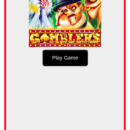
Play Game