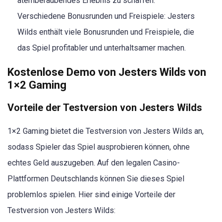
atemberaubendes Erlebnis zu schaffen.
Verschiedene Bonusrunden und Freispiele: Jesters
Wilds enthält viele Bonusrunden und Freispiele, die
das Spiel profitabler und unterhaltsamer machen.
Kostenlose Demo von Jesters Wilds von
1×2 Gaming
Vorteile der Testversion von Jesters Wilds
1×2 Gaming bietet die Testversion von Jesters Wilds an,
sodass Spieler das Spiel ausprobieren können, ohne
echtes Geld auszugeben. Auf den legalen Casino-
Plattformen Deutschlands können Sie dieses Spiel
problemlos spielen. Hier sind einige Vorteile der
Testversion von Jesters Wilds: