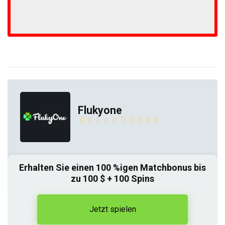
Flukyone
Erhalten Sie einen 100 %igen Matchbonus bis
zu 100 $ + 100 Spins
Jetzt spielen