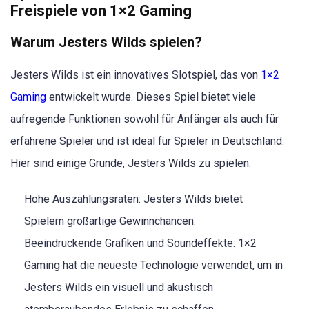
Freispiele von 1×2 Gaming
Warum Jesters Wilds spielen?
Jesters Wilds ist ein innovatives Slotspiel, das von
1×2
Gaming
entwickelt wurde. Dieses Spiel bietet viele
aufregende Funktionen sowohl für Anfänger als auch für
erfahrene Spieler und ist ideal für Spieler in Deutschland.
Hier sind einige Gründe, Jesters Wilds zu spielen:
Hohe Auszahlungsraten: Jesters Wilds bietet
Spielern großartige Gewinnchancen.
Beeindruckende Grafiken und Soundeffekte: 1×2
Gaming hat die neueste Technologie verwendet, um in
Jesters Wilds ein visuell und akustisch