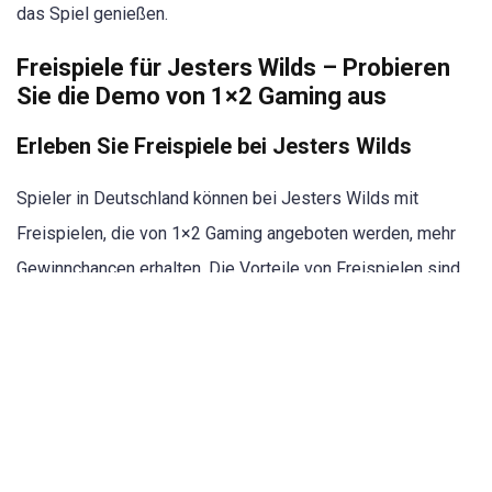
das Spiel genießen.
Freispiele für Jesters Wilds – Probieren
Sie die Demo von 1×2 Gaming aus
Erleben Sie Freispiele bei Jesters Wilds
Spieler in Deutschland können bei Jesters Wilds mit
Freispielen, die von 1×2 Gaming angeboten werden, mehr
Gewinnchancen erhalten. Die Vorteile von Freispielen sind
wie folgt:
Mehr Spielzeit:
Mit Freispielen können Sie länger
spielen und Ihre Gewinnchancen erhöhen.
Zusätzliche Gewinnchancen:
Mit Freispielen
können Sie zusätzliche Gewinne und große Preise