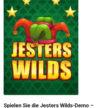
Spielen Sie die Jesters Wilds-Demo –