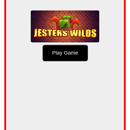
Play Game