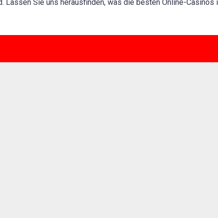
d. Lassen Sie uns herausfinden, was die besten Online-Casinos 