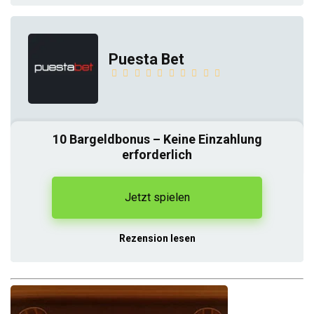
Puesta Bet
10 Bargeldbonus – Keine Einzahlung
erforderlich
Jetzt spielen
Rezension lesen