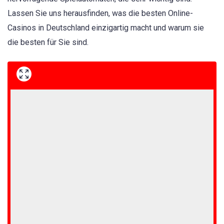
Lassen Sie uns herausfinden, was die besten Online-
Casinos in Deutschland einzigartig macht und warum sie
die besten für Sie sind.