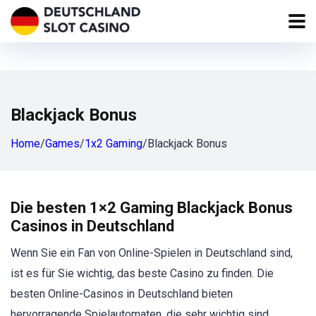
Blackjack Bonus
Home
/
Games
/
1x2 Gaming
/
Blackjack Bonus
Die besten 1×2 Gaming Blackjack Bonus
Casinos in Deutschland
Wenn Sie ein Fan von Online-Spielen in Deutschland sind,
ist es für Sie wichtig, das beste Casino zu finden. Die
besten Online-Casinos in Deutschland bieten
hervorragende Spielautomaten, die sehr wichtig sind.