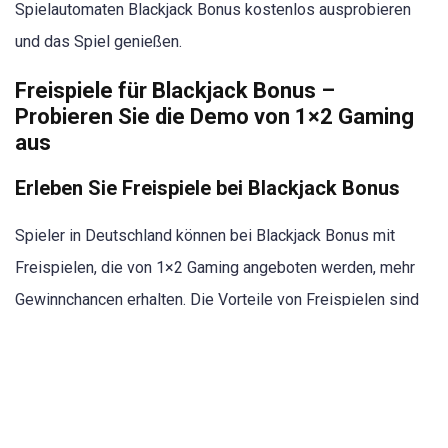
Spielautomaten Blackjack Bonus kostenlos ausprobieren
und das Spiel genießen.
Freispiele für Blackjack Bonus –
Probieren Sie die Demo von 1×2 Gaming
aus
Erleben Sie Freispiele bei Blackjack Bonus
Spieler in Deutschland können bei Blackjack Bonus mit
Freispielen, die von 1×2 Gaming angeboten werden, mehr
Gewinnchancen erhalten. Die Vorteile von Freispielen sind
wie folgt:
Mehr Spielzeit:
Mit Freispielen können Sie länger
spielen und Ihre Gewinnchancen erhöhen.
Zusätzliche Gewinnchancen:
Mit Freispielen