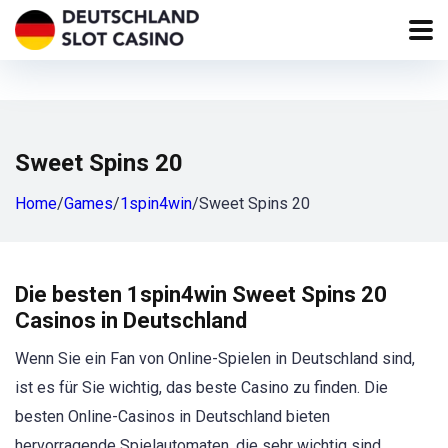
Sweet Spins 20
Home
/
Games
/
1spin4win
/
Sweet Spins 20
Die besten 1spin4win Sweet Spins 20
Casinos in Deutschland
Wenn Sie ein Fan von Online-Spielen in Deutschland sind,
ist es für Sie wichtig, das beste Casino zu finden. Die
besten Online-Casinos in Deutschland bieten
hervorragende Spielautomaten, die sehr wichtig sind.