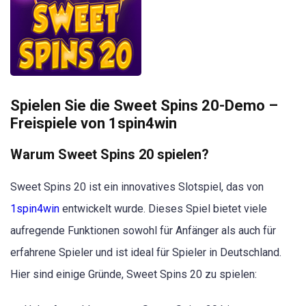
Spielen Sie die Sweet Spins 20-Demo –
Freispiele von 1spin4win
Warum Sweet Spins 20 spielen?
Sweet Spins 20 ist ein innovatives Slotspiel, das von
1spin4win
entwickelt wurde. Dieses Spiel bietet viele
aufregende Funktionen sowohl für Anfänger als auch für
erfahrene Spieler und ist ideal für Spieler in Deutschland.
Hier sind einige Gründe, Sweet Spins 20 zu spielen: