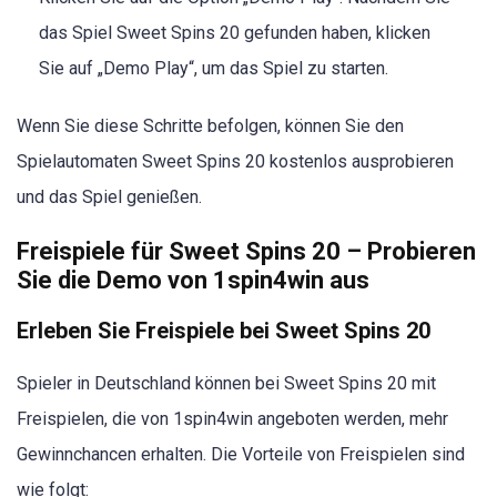
das Spiel Sweet Spins 20 gefunden haben, klicken
Sie auf „Demo Play“, um das Spiel zu starten.
Wenn Sie diese Schritte befolgen, können Sie den
Spielautomaten Sweet Spins 20 kostenlos ausprobieren
und das Spiel genießen.
Freispiele für Sweet Spins 20 – Probieren
Sie die Demo von 1spin4win aus
Erleben Sie Freispiele bei Sweet Spins 20
Spieler in Deutschland können bei Sweet Spins 20 mit
Freispielen, die von 1spin4win angeboten werden, mehr
Gewinnchancen erhalten. Die Vorteile von Freispielen sind
wie folgt: