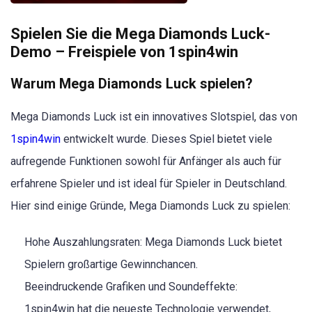
Spielen Sie die Mega Diamonds Luck-
Demo – Freispiele von 1spin4win
Warum Mega Diamonds Luck spielen?
Mega Diamonds Luck ist ein innovatives Slotspiel, das von
1spin4win
entwickelt wurde. Dieses Spiel bietet viele
aufregende Funktionen sowohl für Anfänger als auch für
erfahrene Spieler und ist ideal für Spieler in Deutschland.
Hier sind einige Gründe, Mega Diamonds Luck zu spielen:
Hohe Auszahlungsraten: Mega Diamonds Luck bietet
Spielern großartige Gewinnchancen.
Beeindruckende Grafiken und Soundeffekte:
1spin4win hat die neueste Technologie verwendet,