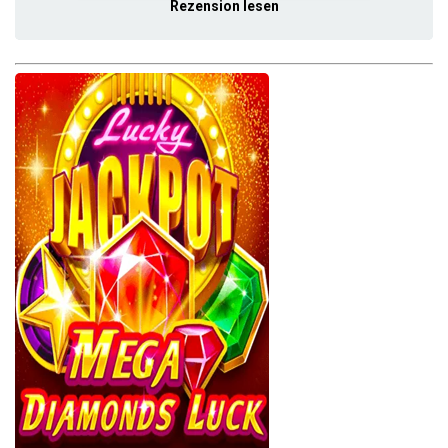
Rezension lesen